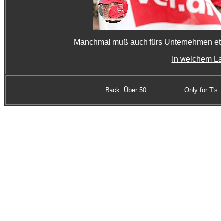
Manchmal muß auch fürs Unternehmen e
In welchem L
Back:
Über 50
Only for T's
© 2004 - 2019 by Daniela Enskat | www.fantasyart3d.de